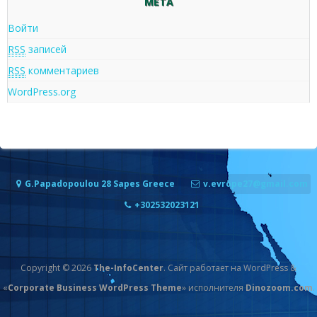
МЕТА
Войти
RSS
записей
RSS
комментариев
WordPress.org
G.Papadopoulou 28 Sapes Greece
v.evrope27@gmail.com
+302532023121
Copyright © 2026
The-InfoCenter
. Сайт работает на WordPress
&
«
Corporate Business WordPress Theme
» исполнителя
Dinozoom.com
.