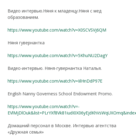
Видео
интервью
.Н
яня
к
младенцу.Няня
с мед
образованием.
https://www.youtube.com/w
a
t
c
h?v=X0SCVSVj6QM
Няня гувернантка
https://www.youtube.com/
w
atch?v=5KhuNU2DagY
Видео-интервью. Няня-гувернантка Наталья.
https://www.youtube.com/watch?v=IilHnDdP97E
English Nanny Governess School Endowment Promo.
https://www.youtube.com/watch?v=-
EVlMjDlOuk&list=PLrYXf8Vk81iudI0X06yEjdKhVsWqUXOmq&inde
Домашний персонал в Москве. Интервью агентства
«Дружная семья»