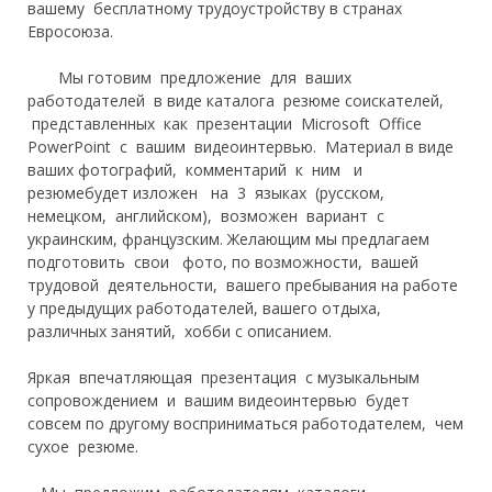
вашему
бесплатному
трудоустройству в странах
Евросоюза.
Мы готовим предложение для
ваших
работодателей в виде каталога
резюме
соискателей,
п
редставленных
как презентации
Microsoft
Office
PowerPoint
с
вашим
видеоинтервью
. Материал
в виде
ваших фотографий, комментарий к ним и
резюме
будет изложен
на 3 языках (русском,
немецком, английском),
возможен вариант
с
украинским, французским.
Желающим мы предлагаем
подготовить свои фото, по возможности, вашей
трудовой деятельности, вашего пребывания на работе
у предыдущих работодателей,
вашего отдыха,
различных занятий, хобби с описанием.
Яркая впечатляющая презентация с музыкальным
сопровождением и вашим видеоинтервью будет
совсем по другому восприниматься работодателем, чем
сухое резюме.