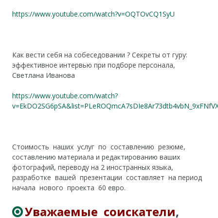
https://www.youtube.com/watch?v=OQTOvCQ1SyU
Как вести себя на собеседовании
?
Секреты от гуру:
эффективное интервью при подборе персонала,
Светлана Иванова
https://www.youtube.co
m
/watch?
v=EkDO2SG6pSA&list=PLeROQmcA7sDIe8Ar73dtb4vbN_9xFNfV
Стоимость наших услуг по
составлению резюме,
составлению материала и редактированию ваших
фотографий, переводу на 2 иностранных языка,
разработке вашей презентации составляет
на период
начала нового проекта
60 евро.
Уважаем
ые соискатели
,