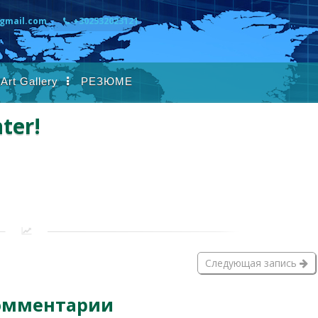
gmail.com
+302532023121
 Art Gallery
ter!
Следующая запись
омментарии