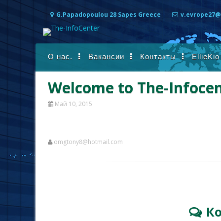
Перейти к содержимому
G.Papadopoulou 28 Sapes Greece
v.evrope27@
О нас.
Вакансии
Контакты
EllieKio
Welcome to The-Infocen
Май 10, 2015
omgtony8@hotmail.com
К