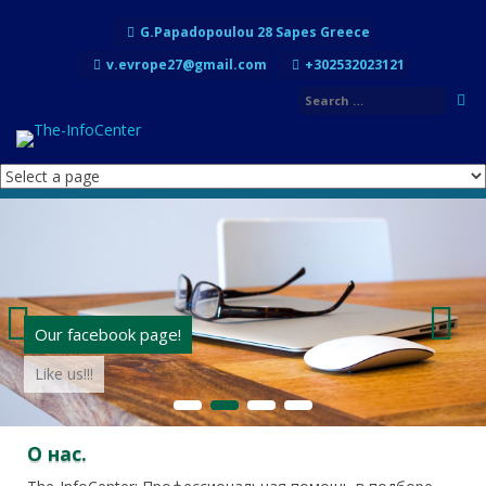
Перейти к содержимому
G.Papadopoulou 28 Sapes Greece
v.evrope27@gmail.com
+302532023121
Our facebook page!
Like us!!!
1
2
3
4
О нас.