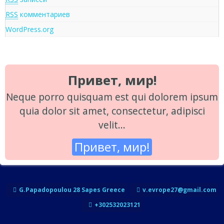
RSS
комментариев
WordPress.org
Привет, мир!
Neque porro quisquam est qui dolorem ipsum
quia dolor sit amet, consectetur, adipisci
velit...
Привет, мир!
G.Papadopoulou 28 Sapes Greece
v.evrope27@gmail.com
+302532023121