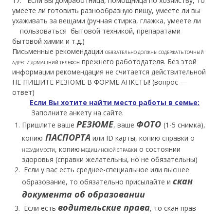
17. Если вы домработница, помощница по хозяйству, то
умеете ли готовить разнообразную пищу, умеете ли вы
ухаживать за вещами (ручная стирка, глажка, умеете ли
пользоваться бытовой техникой, препаратами
бытовой химии и т.д.)
Письменные рекомендации
ОБЯЗАТЕЛЬНО ДОЛЖНЫ СОДЕРЖАТЬ ТОЧНЫЙ
прежнего работодателя. Без этой
АДРЕС И ДОМАШНИЙ ТЕЛЕФОН
информации рекомендация не считается действительной
НЕ ПИШИТЕ РЕЗЮМЕ В ФОРМЕ АНКЕТЫ! (вопрос —
ответ)
Если Вы хотите найти место работы в семье:
Заполните анкету на сайте.
РЕЗЮМЕ
ФОТО
Пришлите ваше
, ваше
(1-5 снимка),
ПАСПОРТА
копию
или ID карты, копию справки о
, копию
о состоянии
НЕСУДИМОСТИ
МЕДИЦИНСКОЙ СПРАВКИ
здоровья (справки желательны, но не обязательны)
Если у вас есть среднее-специальное или высшее
скан
образование, то обязательно присылайте и
документа об образовании
водительские права
Если есть
, то скан прав