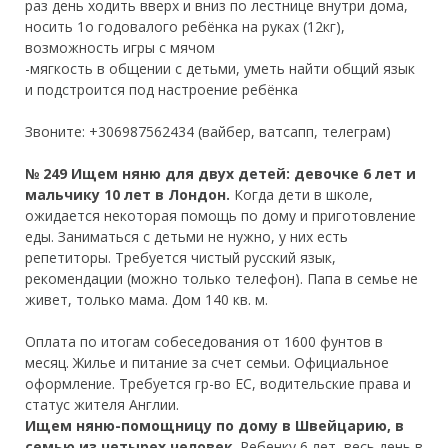
раз день ходить вверх и вниз по лестнице внутри дома,
носить 1о годовалого ребёнка на руках (12кг),
возможность игры с мячом
-мягкость в общении с детьми, уметь найти общий язык
и подстроится под настроение ребёнка
Звоните: +306987562434 (вайбер, ватсапп, телеграм)
№ 249 Ищем няню для двух детей: девочке 6 лет и
мальчику 10 лет в Лондон.
Когда дети в школе,
ожидается некоторая помощь по дому и приготовление
еды. Заниматься с детьми не нужно, у них есть
репетиторы. Требуется чистый русский язык,
рекомендации (можно только телефон). Папа в семье не
живет, только мама. Дом 140 кв. м.
Оплата по итогам собеседования от 1600 фунтов в
месяц. Жилье и питание за счет семьи. Официальное
оформление. Требуется гр-во ЕС, водительские права и
статус жителя Англии.
Ищем няню-помощницу по дому в Швейцарию, в
семью из четырех человек
. Ребенку 6 лет, весь день в