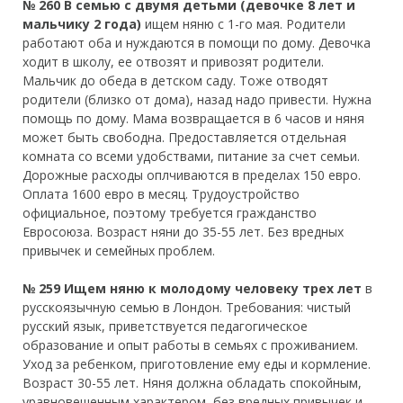
№ 260 В семью с двумя детьми (девочке 8 лет и
мальчику 2 года)
ищем няню с 1-го мая. Родители
работают оба и нуждаются в помощи по дому. Девочка
ходит в школу, ее отвозят и привозят родители.
Мальчик до обеда в детском саду. Тоже отводят
родители (близко от дома), назад надо привести. Нужна
помощь по дому. Мама возвращается в 6 часов и няня
может быть свободна. Предоставляется отдельная
комната со всеми удобствами, питание за счет семьи.
Дорожные расходы оплчиваются в пределах 150 евро.
Оплата 1600 евро в месяц. Трудоустройство
официальное, поэтому требуется гражданство
Евросоюза. Возраст няни до 35-55 лет. Без вредных
привычек и семейных проблем.
№ 259 Ищем няню к молодому человеку трех лет
в
русскоязычную семью в Лондон. Требования: чистый
русский язык, приветствуется педагогическое
образование и опыт работы в семьях с проживанием.
Уход за ребенком, приготовление ему еды и кормление.
Возраст 30-55 лет. Няня должна обладать спокойным,
уравновешенным характером, без вредных привычек и