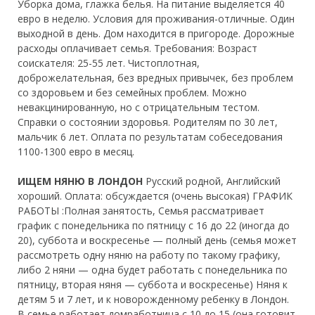
Уборка дома, глажка белья. На питание выделяется 40
евро в неделю. Условия для проживания-отличные. Один
выходной в день. Дом находится в пригороде. Дорожные
расходы оплачивает семья. Требования: Возраст
соискателя: 25-55 лет. Чистоплотная,
доброжелательная, без вредных привычек, без проблем
со здоровьем и без семейных проблем. Можно
невакцинированную, но с отрицательным тестом.
Справки о состоянии здоровья. Родителям по 30 лет,
мальчик 6 лет. Оплата по результатам собеседования
1100-1300 евро в месяц.
ИЩЕМ НЯНЮ В ЛОНДОН
Русский родной, Английский
хороший. Оплата: обсуждается (очень высокая) ГРАФИК
РАБОТЫ :Полная занятость, Семья рассматривает
график с понедельника по пятницу с 16 до 22 (иногда до
20), суббота и воскресенье — полный день (семья может
рассмотреть одну няню на работу по такому графику,
либо 2 няни — одна будет работать с понедельника по
пятницу, вторая няня — суббота и воскресенье) Няня к
детям 5 и 7 лет, и к новорожденному ребенку в Лондон.
В семье работает домработница с 10 до 15 (она готовит