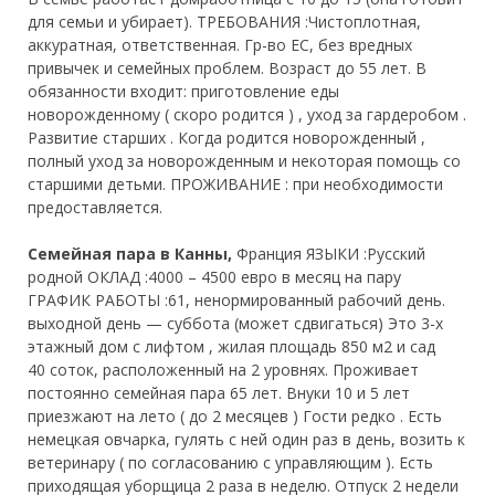
для семьи и убирает). ТРЕБОВАНИЯ :Чистоплотная,
аккуратная, ответственная. Гр-во ЕС, без вредных
привычек и семейных проблем. Возраст до 55 лет. В
обязанности входит: приготовление еды
новорожденному ( скоро родится ) , уход за гардеробом .
Развитие старших . Когда родится новорожденный ,
полный уход за новорожденным и некоторая помощь со
старшими детьми. ПРОЖИВАНИЕ : при необходимости
предоставляется.
Семейная пара в Канны,
Франция ЯЗЫКИ :Русский
родной ОКЛАД :4000 – 4500 евро в месяц на пару
ГРАФИК РАБОТЫ :61, ненормированный рабочий день.
выходной день — суббота (может сдвигаться) Это 3-х
этажный дом с лифтом , жилая площадь 850 м2 и сад
40 соток, расположенный на 2 уровнях. Проживает
постоянно семейная пара 65 лет. Внуки 10 и 5 лет
приезжают на лето ( до 2 месяцев ) Гости редко . Есть
немецкая овчарка, гулять с ней один раз в день, возить к
ветеринару ( по согласованию с управляющим ). Есть
приходящая уборщица 2 раза в неделю. Отпуск 2 недели