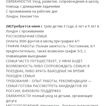
ОБЯЗАННОСТИ: Уход, развитие, сопровождение в школу,
помощь с домашними заданиями.
С проживанием на рабочие дни
Лондон, Кенсингтон
(М)Требуется няня
к трем детям 3 года ,6 лет и 9 лет в
Лондон с проживанием
РУССКОЯЗЫЧНАЯ СЕМЬЯ.
Оплата 3000 фунтов в месяц при графике 6/1
ГРАФИК РАБОТЫ :
Полная занятость / Постоянная, 6/1
предпочтительно, также возможен график 5/2, с
плавающими выходными
СЕМЬЯ ЧАСТО ПУТЕШЕСТВУЕТ, У НЯНИ БУДЕТ
ВОЗМОЖНОСТЬ ЛИБО СОПРОВОЖДАТЬ СЕМЬЮ В
ПОЕЗДКАХ, ЛИБО БРАТЬ ВЫХОДНЫЕ НА ВРЕМЯ
ПОЕЗДОК СЕМЬИ
ТРЕБОВАНИЯ :- ОПЫТ РАБОТЫ, РЕКОМЕНДАЦИИ —
СЕМЬЯ ГОТОВА РАССМОТРЕТЬ КАНДИДАТОВ ИЗ
РОССИИ, ВИЗОВУЮ ПОДДЕРЖКУ
ОБЯЗАННОСТИ :
полный уход за детьми, организация
досуга
МЕСТОПОЛОЖЕНИЕ :
Кенсингтон , Лондон+ путешествия