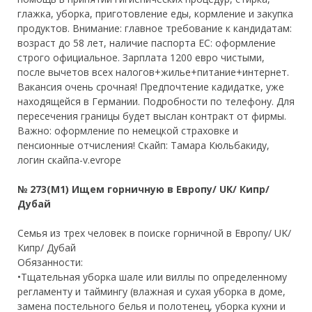
глажка, уборка, приготовление еды, кормление и закупка
продуктов. Внимание: главное требование к кандидатам:
возраст до 58 лет, наличие паспорта ЕС: оформление
строго официальное. Зарплата 1200 евро чистыми,
после вычетов всех налогов+жилье+питание+интернет.
Вакансия очень срочная! Предпочтение кадидатке, уже
находящейся в Германии. Подробности по телефону. Для
пересечения границы будет выслан контракт от фирмы.
Важно: оформление по немецкой страховке и
пенсионные отчисления! Скайп: Тамара Кюльбакиду,
логин скайпа-v.evrope
№ 273(М1) Ищем горничную в Европу/ UK/ Кипр/
Дубай
Семья из трех человек в поиске горничной в Европу/ UK/
Кипр/ Дубай
Обязанности:
•Тщательная уборка шале или виллы по определенному
регламенту и таймингу (влажная и сухая уборка в доме,
замена постельного белья и полотенец, уборка кухни и