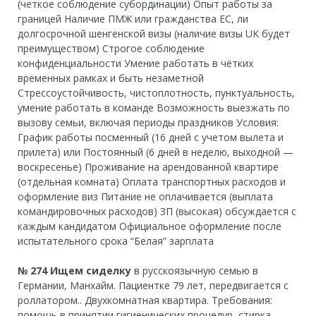
(четкое соблюдение субординации) Опыт работы за
границей Наличие ПМЖ или гражданства ЕС, ли
долгосрочной шенгенской визы (наличие визы UK будет
преимуществом) Строгое соблюдение
конфиденциальности Умение работать в чётких
временных рамках и быть незаметной
Стрессоустойчивость, чистоплотность, пунктуальность,
умение работать в команде Возможность выезжать по
вызову семьи, включая периоды праздников Условия:
График работы посменный (16 дней с учетом вылета и
прилета) или Постоянный (6 дней в неделю, выходной —
воскресенье) Проживание на арендованной квартире
(отдельная комната) Оплата транспортных расходов и
оформление виз Питание не оплачивается (выплата
командировочных расходов) ЗП (высокая) обсуждается с
каждым кандидатом Официальное оформление после
испытательного срока “Белая” зарплата
№ 274 Ищем сиделку
в русскоязычную семью в
Германии, Манхайм. Пациентке 79 лет, передвигается с
роллатором.. Двухкомнатная квартира. Требования:
помощь в принятии гигиенических процедур, стирка,