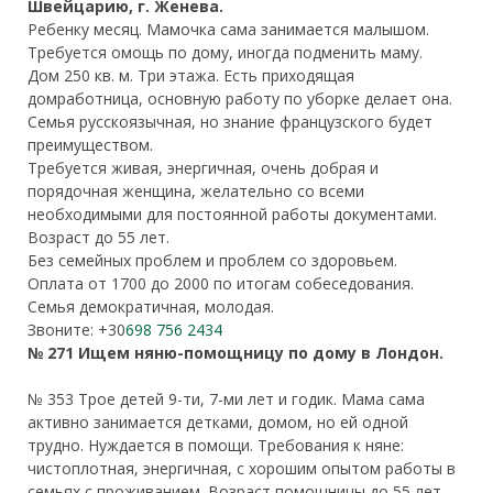
Швейцарию, г. Женева.
Ребенку месяц. Мамочка сама занимается малышом.
Требуется омощь по дому, иногда подменить маму.
Дом 250 кв. м. Три этажа. Есть приходящая
домработница, основную работу по уборке делает она.
Семья русскоязычная, но знание французского будет
преимуществом.
Требуется живая, энергичная, очень добрая и
порядочная женщина, желательно со всеми
необходимыми для постоянной работы документами.
Возраст до 55 лет.
Без семейных проблем и проблем со здоровьем.
Оплата от 1700 до 2000 по итогам собеседования.
Семья демократичная, молодая.
Звоните: +30
698 756 2434
№ 271 Ищем няню-помощницу по дому в Лондон.
№ 353 Трое детей 9-ти, 7-ми лет и годик. Мама сама
активно занимается детками, домом, но ей одной
трудно. Нуждается в помощи. Требования к няне:
чистоплотная, энергичная, с хорошим опытом работы в
семьях с проживанием. Возраст помощницы до 55 лет.