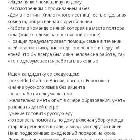
-Ищем няню / помощницу по дому
-Рассмотрениям с проживанием и без
-Дом в Ноттинг Хилле (много лестниц); есть отдельная
комната, общая ванная с другой няней
-Работа в команде с няней которая на месте полтора
года (живет в доме на постоянной основе)
-Позиция предусматривает помощь семье в течении
всей недели, выходные по договорённости с другой
няней что бы всегда был один человек на работе, так
что подразумевается работы в выходные
Ищем кандидатку со следующем:
-pre settled status в Англии, паспорт Евросоюза
-знание русского языка без акцента
-опыт работы с двумя детьми
-желательно иметь опыт в сфере образования, уметь
развивать детей в игре
-умение готовить русскую еду
-готовность помогать по дому включая уборку когда
старший ребёнок в школе, а младший с другой няней.
Няни поддерживаю ежедневный порядок на кухне.
Домработница приходит 3 раза в неделю на генеральную